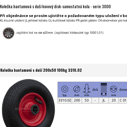
Kolečka bantamová s duší kovový disk-samostatná kola - serie 3000
Při objednávce se prosím ujistěte o požadovaném typu uložení v ko
KL-kluzné uložení JL-jehlové ložisko GL-kuličkové ložisko PR-počet pláten OK-otvor+otvor pro ko
-zajištění kol na ose ø20mm (zajišťovací klobouček typ 10001,01)
Kolečka bantamová s duší 200x50 100kg 3310.02
disk
dezen
3310.02
200
53
-
JL
20
C 01