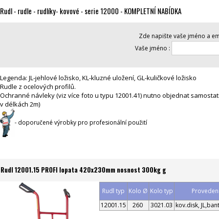
Rudl - rudle - rudlíky- kovové - serie 12000 - KOMPLETNÍ NABÍDKA
Zde napište vaše jméno a ema
Vaše jméno :
Legenda: JL-jehlové ložisko, KL-kluzné uložení, GL-kuličkové ložisko
Rudle z ocelových profilů.
Ochranné návleky (viz více foto u typu 12001.41) nutno objednat samost
v délkách 2m)
- doporučené výrobky pro profesionální použití
Rudl 12001.15 PROFI lopata 420x230mm nosnost 300kg g
Rudl typ
Kolo Ø
Kolo typ
Provedení
12001.15
260
3021.03
kov.disk, JL,ban