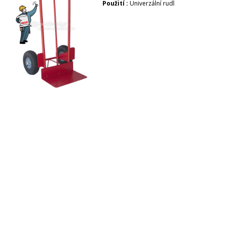
Použití :
Univerzální rudl