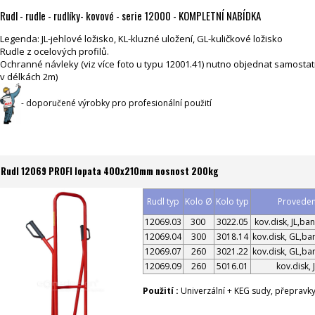
Rudl - rudle - rudlíky- kovové - serie 12000 - KOMPLETNÍ NABÍDKA
Legenda: JL-jehlové ložisko, KL-kluzné uložení, GL-kuličkové ložisko
Rudle z ocelových profilů.
Ochranné návleky (viz více foto u typu 12001.41) nutno objednat samost
v délkách 2m)
- doporučené výrobky pro profesionální použití
Rudl 12069 PROFI lopata 400x210mm nosnost 200kg
Rudl typ
Kolo Ø
Kolo typ
Proveden
12069.03
300
3022.05
kov.disk, JL,ba
12069.04
300
3018.14
kov.disk, GL,ba
12069.07
260
3021.22
kov.disk, GL,ba
12069.09
260
5016.01
kov.disk, 
Použití :
Univerzální + KEG sudy, přepravk