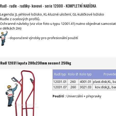
Rudl - rudle - rudlíky- kovové - serie 12000 - KOMPLETNÍ NABÍDKA
Legenda: JL-jehlové ložisko, KL-kluzné uložení, GL-kuličkové ložisko
Rudle z ocelových profilů.
Ochranné návleky (viz více foto u typu 12001.41) nutno objednat samost
v délkách 2m)
- doporučené výrobky pro profesionální použití
Rudl 12031 lopata 280x230mm nosnost 250kg
Rudl typ
Kolo Ø
Kolo typ
Proveden
12031.01
260
4001.01
plast.disk,KL, 
12031.07
260
3021.03
kov.disk,JL, b
Použití :
Univerzální + přepravky