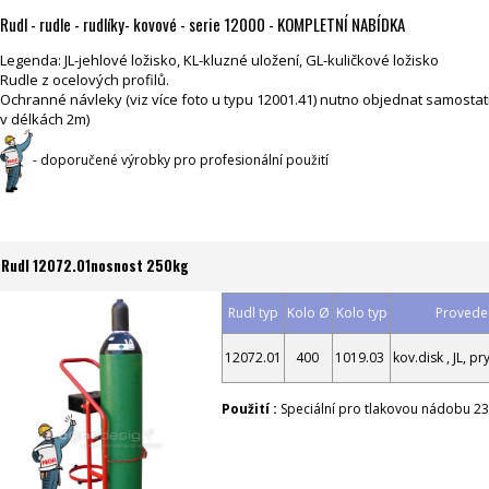
Rudl - rudle - rudlíky- kovové - serie 12000 - KOMPLETNÍ NABÍDKA
Legenda: JL-jehlové ložisko, KL-kluzné uložení, GL-kuličkové ložisko
Rudle z ocelových profilů.
Ochranné návleky (viz více foto u typu 12001.41) nutno objednat samost
v délkách 2m)
- doporučené výrobky pro profesionální použití
Rudl 12072.01nosnost 250kg
Rudl typ
Kolo Ø
Kolo typ
Proveden
12072.01
400
1019.03
kov.disk , JL, 
Použití :
Speciální pro tlakovou nádobu 