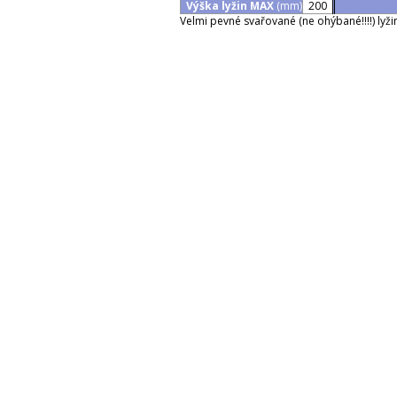
Výška lyžin MAX
(mm)
200
Velmi pevné svařované (ne ohýbané!!!!) lyži