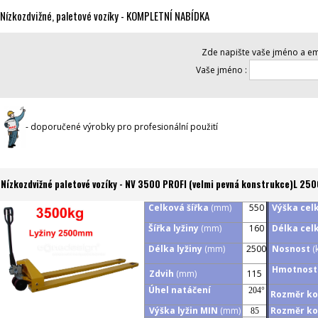
Nízkozdvižné, paletové vozíky - KOMPLETNÍ NABÍDKA
Zde napište vaše jméno a ema
Vaše jméno :
- doporučené výrobky pro profesionální použití
Nízkozdvižné paletové vozíky - NV 3500 PROFI (velmi pevná konstrukce)L 
Celková šířka
(mm)
550
Výška ce
Šířka lyžiny
(mm)
160
Délka ce
Délka lyžiny
(mm)
2500
Nosnost
(
Hmotnos
Zdvih
(mm)
115
Úhel natáčení
204
°
Rozměr kol
Výška lyžin MIN
(mm)
Rozměr kol
85