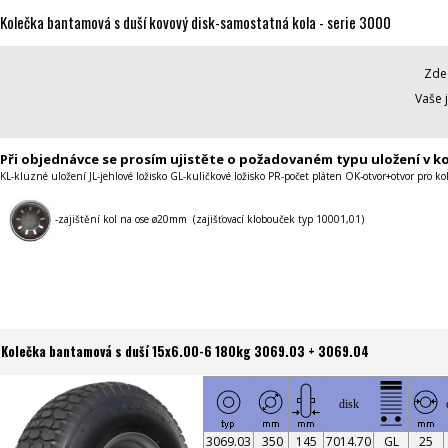
Kolečka bantamová s duší kovový disk-samostatná kola - serie 3000
Zde 
Vaše 
Při objednávce se prosím ujistěte o požadovaném typu uložení v ko
KL-kluzné uložení JL-jehlové ložisko GL-kuličkové ložisko PR-počet pláten OK-otvor+otvor pro ko
-zajištění kol na ose ø20mm (zajišťovací klobouček typ 10001,01)
Kolečka bantamová s duší 15x6.00-6 180kg 3069.03 + 3069.04
disk
3069.03
350
145
7014.70
GL
25