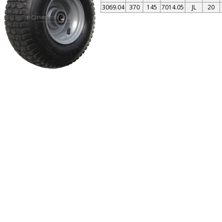
3069.04
370
145
7014.05
JL
20