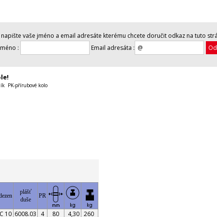
napište vaše jméno a email adresáte kterému chcete doručit odkaz na tuto str
jméno :
Email adresáta :
le!
lík PK-přírubové kolo
plášť
dezen
PR
duše
C 10
6008.03
4
80
4,30
260