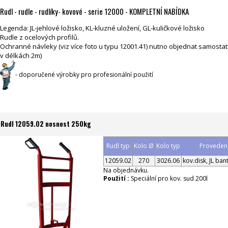
Rudl - rudle - rudlíky- kovové - serie 12000 - KOMPLETNÍ NABÍDKA
Legenda: JL-jehlové ložisko, KL-kluzné uložení, GL-kuličkové ložisko
Rudle z ocelových profilů.
Ochranné návleky (viz více foto u typu 12001.41) nutno objednat samost
v délkách 2m)
- doporučené výrobky pro profesionální použití
Rudl 12059.02 nosnost 250kg
Rudl typ
Kolo Ø
Kolo typ
Provedení
12059.02
270
3026.06
kov.disk, JL ban
Na objednávku.
Použití :
Speciální pro kov. sud 200l