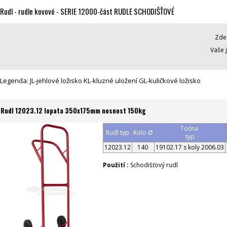
Rudl - rudle kovové - SERIE 12000-část RUDLE SCHODIŠŤOVÉ
Zde 
Vaše 
Legenda: JL-jehlové ložisko KL-kluzné uložení GL-kuličkové ložisko
Rudl 12023.12 lopata 350x175mm nosnost 150kg
Točna
Rudl typ
Kolo Ø
typ
12023.12
140
19102.17 s koly 2006.03
Použití :
Schodišťový rudl