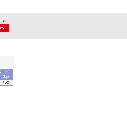
ánku.
Nosnost
(kg)
150