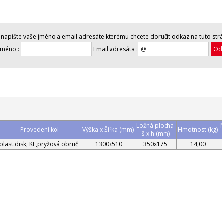
napište vaše jméno a email adresáte kterému chcete doručit odkaz na tuto str
jméno :
Email adresáta :
Ložná plocha
Provedení kol
Výška x Šířka (mm)
Hmotnost (kg)
š x h (mm)
plast.disk, KL,pryžová obruč
1300x510
350x175
14,00