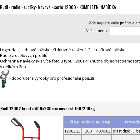
Rudl - rudle - rudlíky- kovové - serie 12000 - KOMPLETNÍ NABÍDKA
Zde napište vaše jméno a ema
Vaše jméno :
Legenda: JL-jehlové ložisko, KL-kluzné uložení, GL-kuličkové ložisko
Rudle z ocelových profilů.
Ochranné návleky (viz více foto u typu 12001.41) nutno objednat samost
v délkách 2m)
- doporučené výrobky pro profesionální použití
Rudl 12002 lopata 400x230mm nosnost 150/200kg
Rudl typ
Kolo Ø
Kolo typ
Proveden
12002.25
200
4030.02
plast.disk, JL, 