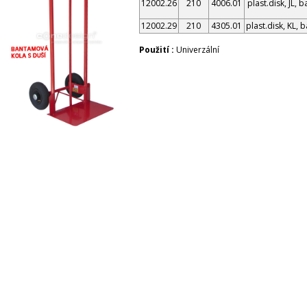
12002.26
210
4006.01
plast.disk, JL, 
12002.29
210
4305.01
plast.disk, KL, 
Použití :
Univerzální