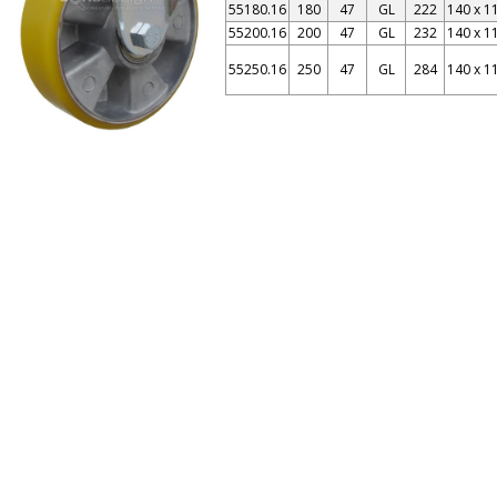
55180.16
180
47
GL
222
140 x 1
55200.16
200
47
GL
232
140 x 1
55250.16
250
47
GL
284
140 x 1