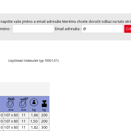
napište vaše jméno a email adresáte kterému chcete doručit odkaz na tuto str
jméno :
Email adresáta :
 (zajišťovací klobouček typ 10001,01)
10
107 x 80
11
1,86
200
10
107 x 80
11
1,50
200
10
107 x 80
11
1,82
300