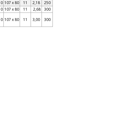
10
107 x 80
11
2,18
250
10
107 x 80
11
2,68
300
10
107 x 80
11
3,00
300