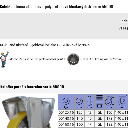
Kolečka otočná aluminiovo-polyuretanová hliníkový disk-serie 55000
Zde 
Vaše 
KL-kluzné uložení JL-jehlové ložisko GL-kuličkové ložisko
- doporučená serie pro profesionální použití
- zajištění kol na ose ø 20mm
Kolečka pevná s konzolou serie 55000
55125.16
125
42
GL
165
140 x 1
55140.16
140
40
GL
173
140 x 1
55160.16
160
47
GL
188
140 x 1