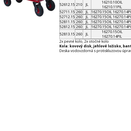
16210.10OIL
52612.15
210
JL
16210.11PIL
52711.15
260
JL
16270.15OIL 16270.14PI
52712.15
260
JL
16270.15OIL 16270.14PI
52811.15
260
JL
16270.15OIL 16270.14PI
52812.15
260
JL
16270.15OIL 16270.14PI
16270.15OIL
52813.15
260
JL
16270.14PIL
2x pevné kolo, 2x otočné kolo
Kola: kovový disk, jehlové ložisko, ban
Deska vodovzdorná s protiskluzovou úpra