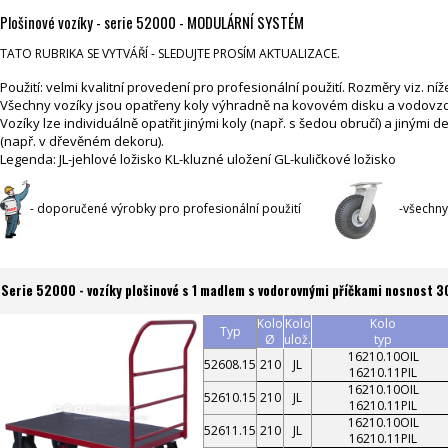
Plošinové vozíky - serie 52000 - MODULÁRNÍ SYSTÉM
TATO RUBRIKA SE VYTVÁŘÍ - SLEDUJTE PROSÍM AKTUALIZACE.
Použití: velmi kvalitní provedení pro profesionální použití. Rozměry viz. n
Všechny vozíky jsou opatřeny koly výhradně na kovovém disku a vodovz
Vozíky lze individuálně opatřit jinými koly (např. s šedou obručí) a jinými 
(např. v dřevěném dekoru).
Legenda: JL-jehlové ložisko KL-kluzné uložení GL-kuličkové ložisko
- doporučené výrobky pro profesionální použití
-všechny
Serie 52000 - vozíky plošinové s 1 madlem s vodorovnými příčkami nosnost 
Kolo
Kolo
Kolo
Typ
Ø
ulož.
typ
16210.10OIL
52608.15
210
JL
16210.11PIL
16210.10OIL
52610.15
210
JL
16210.11PIL
16210.10OIL
52611.15
210
JL
16210.11PIL