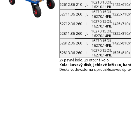
16210.10OIL
52612.36
210
JL
1425x610x
16210.11PIL
16270.15OIL
52711.36
260
JL
1325x710x
16270.14PIL
16270.15OIL
52712.36
260
JL
1425x710x
16270.14PIL
16270.15OIL
52811.36
260
JL
1325x810x
16270.14PIL
16270.15OIL
52812.36
260
JL
1425x810x
16270.14PIL
16270.15OIL
52813.36
260
JL
1525x810x
16270.14PIL
2x pevné kolo, 2x otočné kolo
Kola: kovový disk, jehlové ložisko, ban
Deska vodovzdorná s protiskluzovou úpra