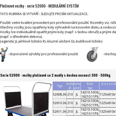
Plošinové vozíky - serie 52000 - MODULÁRNÍ SYSTÉM
TATO RUBRIKA SE VYTVÁŘÍ - SLEDUJTE PROSÍM AKTUALIZACE.
Použití: velmi kvalitní provedení pro profesionální použití. Rozměry viz. n
Všechny vozíky jsou opatřeny koly výhradně na kovovém disku a vodovz
Vozíky lze individuálně opatřit jinými koly (např. s šedou obručí) a jinými 
(např. v dřevěném dekoru).
Legenda: JL-jehlové ložisko KL-kluzné uložení GL-kuličkové ložisko
- doporučené výrobky pro profesionální použití
-všechny
Serie 52000 - vozíky plošinové se 2 madly s deskou nosnost 300 - 500kg
Kolo
Kolo
Kolo
d x š x v 
Typ
Ø
ulož.
typ
16210.10OIL
52608.36
210
JL
1125x610x
16210.11PIL
16210.10OIL
52610.36
210
JL
1225x610x
16210.11PIL
16210.10OIL
52611.36
210
JL
1325x610x
16210.11PIL