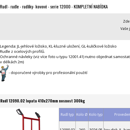
Rudl - rudle - rudlíky- kovové - serie 12000 - KOMPLETNÍ NABÍDKA
Zde 
Vaše 
Legenda: JL-jehlové ložisko, KL-kluzné uložení, GL-kuličkové ložisko
Rudle z ocelových profilů.
Ochranné návleky (viz více foto u typu 12001.41) nutno objednat samost
v délkách 2m)
- doporučené výrobky pro profesionální použití
Rudl 12090.02 lopata 410x270mm nosnost 300kg
Rudl typ
Kolo Ø
Kolo typ
Provedení
12090.02
260
3026.05
kov.disk, JL, ba