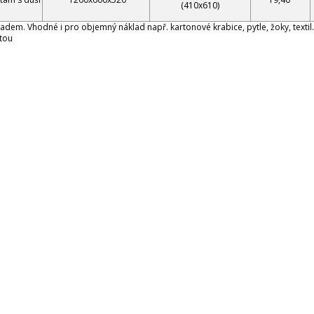
(410x610)
em. Vhodné i pro objemný náklad např. kartonové krabice, pytle, žoky, textil.
atou