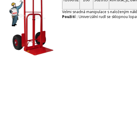
Velmi snadná manipulace s naloženým náklad
Použití :
Univerzální rudl se sklopnou lop