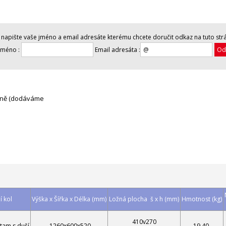
napište vaše jméno a email adresáte kterému chcete doručit odkaz na tuto str
jméno :
Email adresáta :
atně (dodáváme
 kol
Výška x Šířka x Délka (mm)
Ložná plocha š x h (mm)
Hmotnost (kg)
410v270
ntam s duší
1260x600x520
19,40