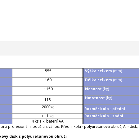
555
Výška celkem
(mm)
160
Délka celkem
(mm)
1150
Nosnost
(kg)
Hmotnost
(kg)
115
2000kg
Rozměr kola - přední
Rozměr kola - zadní
+ - 1 kg
4 ks alk. baterií AA
pro profesionální použití s váhou. Přední kola - polyuretanová obruč, Al - dis
íkový disk s polyuretanovou obručí