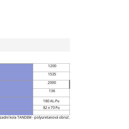
1200
1535
2000
136
180 AL-Pu
82 x 70 Pu
k, zadní kola TANDEM - polyuretanová obruč.