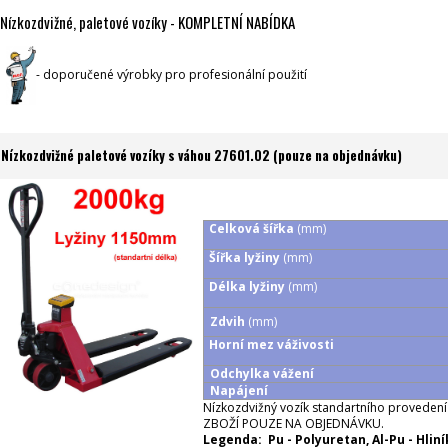
Nízkozdvižné, paletové vozíky - KOMPLETNÍ NABÍDKA
- doporučené výrobky pro profesionální použití
Nízkozdvižné paletové vozíky s váhou 27601.02 (pouze na objednávku)
Celková šířka
(mm)
Šířka lyžiny
(mm)
Délka lyžiny
(mm)
Zdvih
(mm)
Horní mez váživosti
Odchylka vážení
Napájení
Nízkozdvižný vozík standartního provedení 
ZBOŽÍ POUZE NA OBJEDNÁVKU.
Legenda: Pu - Polyuretan, Al-Pu - Hlin