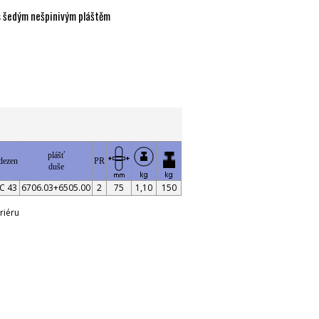
s šedým nešpinivým pláštěm
plášť
dezen
PR
duše
C 43
6706.03+6505.00
2
75
1,10
150
riéru