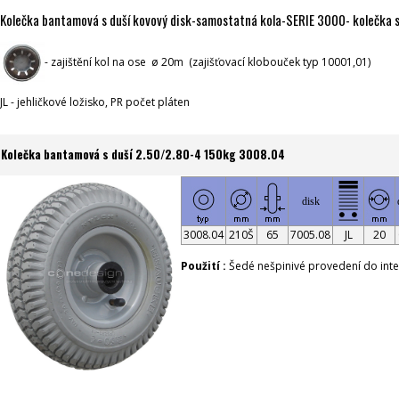
Kolečka bantamová s duší kovový disk-samostatná kola-SERIE 3000- kolečka 
- zajištění kol na ose ø 20m (zajišťovací klobouček typ 10001,01)
JL - jehličkové ložisko, PR počet pláten
Kolečka bantamová s duší 2.50/2.80-4 150kg 3008.04
disk
3008.04
210Š
65
7005.08
JL
20
Použití :
Šedé nešpinivé provedení do inte