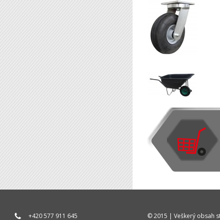
+420 577 911 645
© 2015 | Veškerý obsah st