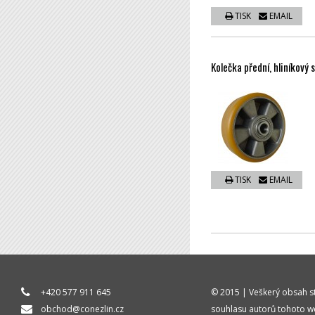
TISK
EMAIL
Kolečka přední, hliníkový
TISK
EMAIL
+420 577 911 645
© 2015 | Veškerý obsah st
obchod@conezlin.cz
souhlasu autorů tohoto w