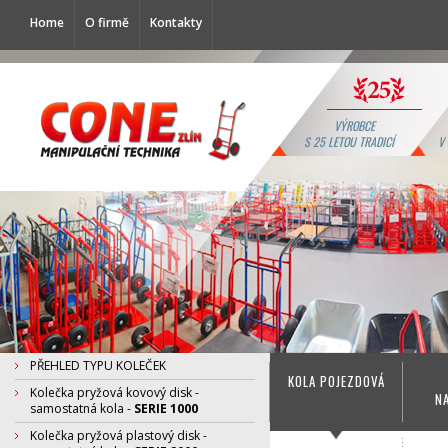
Home
O firmě
Kontakty
VÝROBCE
S 25 LETOU TRADICÍ
V
PŘEHLED TYPU KOLEČEK
KOLA POJEZDOVÁ
Kolečka pryžová kovový disk -
N
samostatná kola -
SERIE 1000
Kolečka pryžová plastový disk -