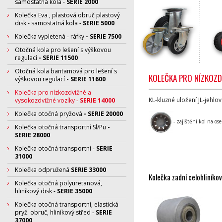
samostatná kola -
SERIE 2000
Kolečka Eva , plastová obruč plastový
disk - samostatná kola -
SERIE 5000
Kolečka vypletená - ráfky
- SERIE 7500
Otočná kola pro lešení s výškovou
regulací
- SERIE 11500
Otočná kola bantamová pro lešení s
KOLEČKA PRO NÍZKOZD
výškovou regulací
- SERIE 11600
Kolečka pro nízkozdvižné a
KL-kluzné uložení JL-jehlo
vysokozdvižné vozíky -
SERIE 14000
Kolečka otočná pryžová
- SERIE 20000
- zajištění kol na o
Kolečka otočná transportní Sl/Pu
-
SERIE 28000
Kolečka otočná transportní -
SERIE
31000
Kolečka odpružená
SERIE 33000
Kolečka zadní celohliníko
Kolečka otočná polyuretanová,
hliníkový disk -
SERIE 35000
Kolečka otočná transportní, elastická
pryž. obruč, hliníkový střed -
SERIE
37000