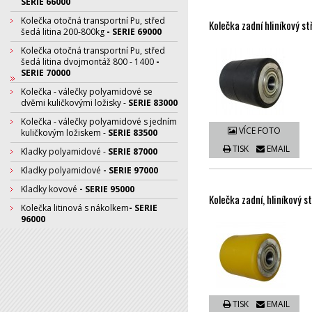
SERIE 66000
Kolečka otočná transportní Pu, střed
Kolečka zadní hliníkový s
šedá litina 200-800kg
- SERIE 69000
Kolečka otočná transportní Pu, střed
šedá litina dvojmontáž 800 - 1400
-
SERIE 70000
Kolečka - válečky polyamidové se
dvěmi kuličkovými ložisky -
SERIE 83000
Kolečka - válečky polyamidové s jedním
VÍCE FOTO
kuličkovým ložiskem -
SERIE 83500
TISK
EMAIL
Kladky polyamidové -
SERIE 87000
Kladky polyamidové
- SERIE 97000
Kladky kovové
- SERIE 95000
Kolečka zadní, hliníkový 
Kolečka litinová s nákolkem
- SERIE
96000
TISK
EMAIL