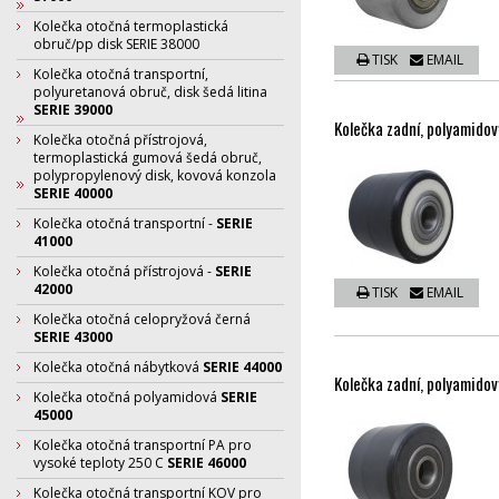
Kolečka otočná termoplastická
obruč/pp disk SERIE 38000
TISK
EMAIL
Kolečka otočná transportní,
polyuretanová obruč, disk šedá litina
SERIE 39000
Kolečka zadní, polyamidov
Kolečka otočná přístrojová,
termoplastická gumová šedá obruč,
polypropylenový disk, kovová konzola
SERIE 40000
Kolečka otočná transportní -
SERIE
41000
Kolečka otočná přístrojová -
SERIE
42000
TISK
EMAIL
Kolečka otočná celopryžová černá
SERIE 43000
Kolečka otočná nábytková
SERIE 44000
Kolečka zadní, polyamidov
Kolečka otočná polyamidová
SERIE
45000
Kolečka otočná transportní PA pro
vysoké teploty 250 C
SERIE 46000
Kolečka otočná transportní KOV pro