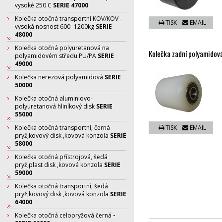
vysoké 250 C
SERIE 47000
Kolečka otočná transportní KOV/KOV -
TISK
EMAIL
vysoká nosnost 600 -1200kg
SERIE
48000
Kolečka otočná polyuretanová na
Kolečka zadní polyamidov
polyamidovém středu PU/PA
SERIE
49000
Kolečka nerezová polyamidová
SERIE
50000
Kolečka otočná aluminiovo-
polyuretanová hliníkový disk
SERIE
55000
Kolečka otočná transportní, černá
TISK
EMAIL
pryž,kovový disk ,kovová konzola
SERIE
58000
Kolečka otočná přístrojová, šedá
pryž,plast disk ,kovová konzola
SERIE
59000
Kolečka otočná transportní, šedá
pryž,kovový disk ,kovová konzola
SERIE
64000
Kolečka otočná celopryžová černá
-