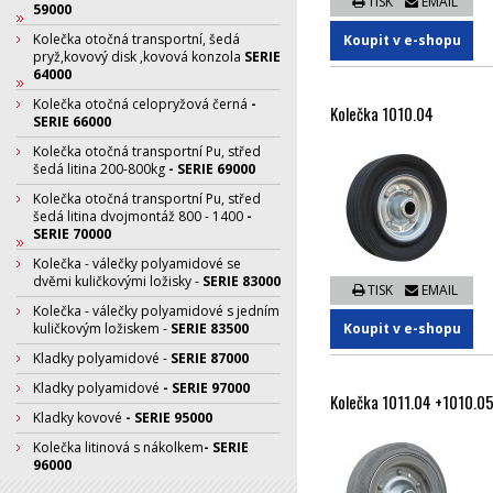
TISK
EMAIL
59000
Kolečka otočná transportní, šedá
Koupit v e-shopu
pryž,kovový disk ,kovová konzola
SERIE
64000
Kolečka otočná celopryžová černá
-
Kolečka 1010.04
SERIE 66000
Kolečka otočná transportní Pu, střed
šedá litina 200-800kg
- SERIE 69000
Kolečka otočná transportní Pu, střed
šedá litina dvojmontáž 800 - 1400
-
SERIE 70000
Kolečka - válečky polyamidové se
dvěmi kuličkovými ložisky -
SERIE 83000
TISK
EMAIL
Kolečka - válečky polyamidové s jedním
Koupit v e-shopu
kuličkovým ložiskem -
SERIE 83500
Kladky polyamidové -
SERIE 87000
Kladky polyamidové
- SERIE 97000
Kolečka 1011.04 +1010.0
Kladky kovové
- SERIE 95000
Kolečka litinová s nákolkem
- SERIE
96000