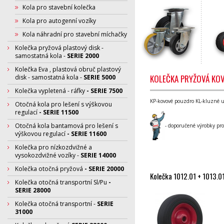
Kola pro stavební kolečka
Kola pro autogenní vozíky
Kola náhradní pro stavební míchačky
Kolečka pryžová plastový disk -
samostatná kola -
SERIE 2000
Kolečka Eva , plastová obruč plastový
KOLEČKA PRYŽOVÁ KOV
disk - samostatná kola -
SERIE 5000
Kolečka vypletená - ráfky
- SERIE 7500
KP-kovové pouzdro KL-kluzné ulo
Otočná kola pro lešení s výškovou
regulací
- SERIE 11500
Otočná kola bantamová pro lešení s
- doporučené výrobky p
výškovou regulací
- SERIE 11600
Kolečka pro nízkozdvižné a
vysokozdvižné vozíky -
SERIE 14000
Kolečka otočná pryžová
- SERIE 20000
Kolečka 1012.01 + 1013.01
Kolečka otočná transportní Sl/Pu
-
SERIE 28000
Kolečka otočná transportní -
SERIE
31000