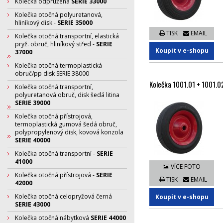
Kolečka odpružená
SERIE 33000
Kolečka otočná polyuretanová,
hliníkový disk -
SERIE 35000
TISK
EMAIL
Kolečka otočná transportní, elastická
pryž. obruč, hliníkový střed -
SERIE
Koupit v e-shopu
37000
Kolečka otočná termoplastická
obruč/pp disk SERIE 38000
Kolečka 1001.01 + 1001.0
Kolečka otočná transportní,
polyuretanová obruč, disk šedá litina
SERIE 39000
Kolečka otočná přístrojová,
termoplastická gumová šedá obruč,
polypropylenový disk, kovová konzola
SERIE 40000
Kolečka otočná transportní -
SERIE
41000
VÍCE FOTO
Kolečka otočná přístrojová -
SERIE
TISK
EMAIL
42000
Kolečka otočná celopryžová černá
Koupit v e-shopu
SERIE 43000
Kolečka otočná nábytková
SERIE 44000