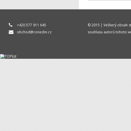
+420 577 911 645
© 2015 | Veškerý obsah st
obchod@conezlin.cz
souhlasu autorů tohoto w