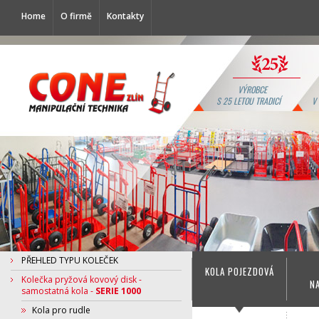
Home
O firmě
Kontakty
VÝROBCE
S 25 LETOU TRADICÍ
V
PŘEHLED TYPU KOLEČEK
KOLA POJEZDOVÁ
Kolečka pryžová kovový disk -
N
samostatná kola -
SERIE 1000
Kola pro rudle